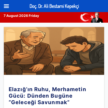
Doç. Dr. Ali Bestami Kepekçi
7 August 2026 Friday
Skip
to
content
Elazığ’ın Ruhu, Merhametin
Gücü: Dünden Bugüne
“Geleceği Savunmak”