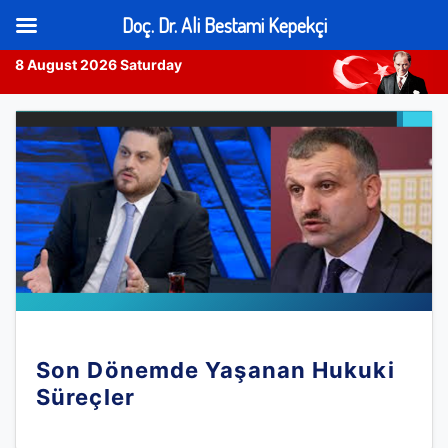
Doç. Dr. Ali Bestami Kepekçi
8 August 2026 Saturday
Skip
to
content
Son Dönemde Yaşanan Hukuki
Süreçler