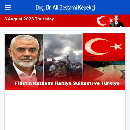
Doç. Dr. Ali Bestami Kepekçi
6 August 2026 Thursday
Skip
to
content