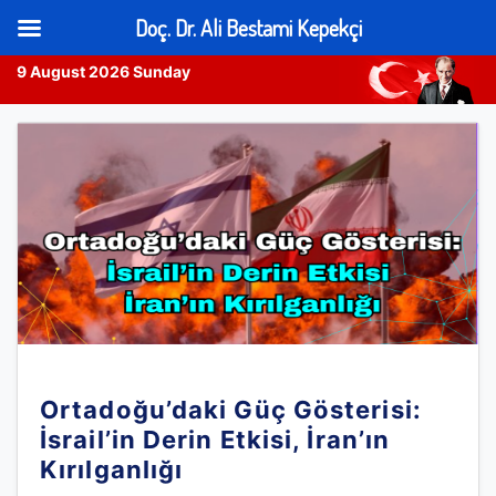
Doç. Dr. Ali Bestami Kepekçi
9 August 2026 Sunday
Skip
to
content
Ortadoğu’daki Güç Gösterisi:
İsrail’in Derin Etkisi, İran’ın
Kırılganlığı