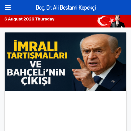
Doç. Dr. Ali Bestami Kepekçi
6 August 2026 Thursday
Skip
to
content