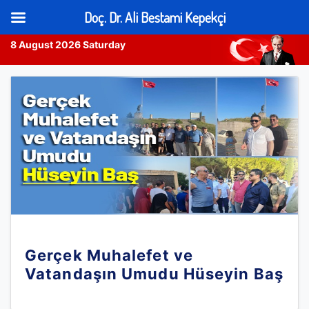
Doç. Dr. Ali Bestami Kepekçi
8 August 2026 Saturday
Skip
to
content
Gerçek Muhalefet ve
Vatandaşın Umudu Hüseyin Baş