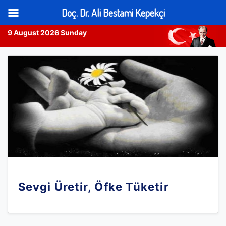
Doç. Dr. Ali Bestami Kepekçi
9 August 2026 Sunday
Skip
to
content
Sevgi Üretir, Öfke Tüketir