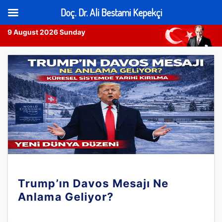
Doç. Dr. Ali Bestami Kepekçi
9 August 2026 Sunday
Skip
to
content
Trump’ın Davos Mesajı Ne
Anlama Geliyor?