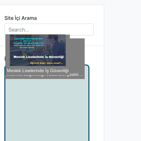
Site İçi Arama
İlginizi Çekebilir
Sapere Aude!
Meslek Liselerinde İş Güvenliği
Tarımda Zincir Kırıldığında…
mRNA Aşısı Nedir?
İnternet Bağımlılığı Vücut Dengesini ...