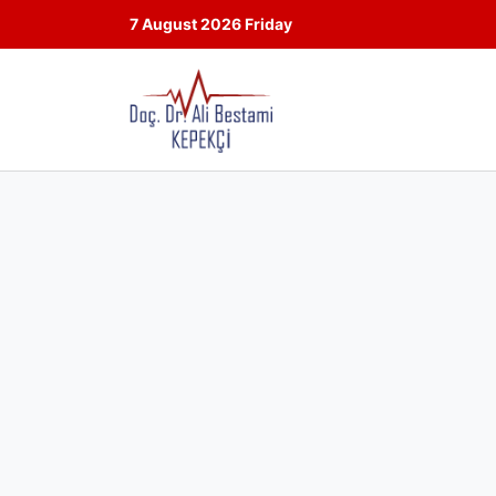
7 August 2026 Friday
Skip
to
content
İstanbul Yeni Yüzyıl Üniversit