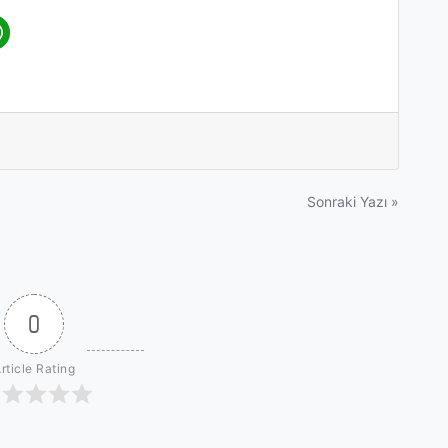
Sonraki Yazı »
0
rticle Rating