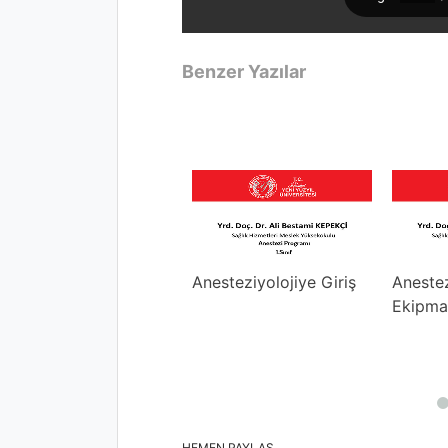
Benzer Yazılar
reoperatif
Anesteziyolojiye Giriş
Anestez
değerlendirme
Ekipman
monitorizasyon
HEMEN PAYLAŞ