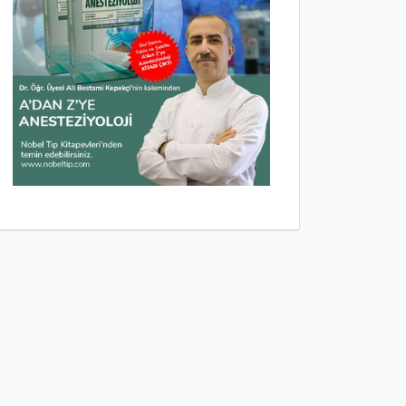
Anesteziyolojiye Giriş
Anestezi Cihazı ve
e
Ekipmanları
on