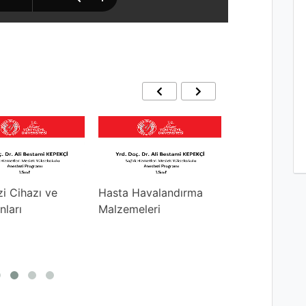
i Cihazı ve
Hasta Havalandırma
Preoperatif
ları
Malzemeleri
değerlendirm
monitorizasy