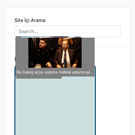
Site İçi Arama
İlginizi Çekebilir
Bel Kuvvetlendirme Egzersizleri
Obez Hastalarda Anestezi
Su kurbağası ile farenin dostluğu
Bu bakış açısı vatana millete adanmışl...
Gerçekten Gerisi Boş?