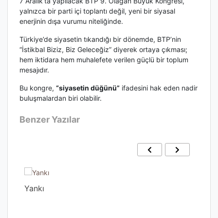
7 Aralık’ta yapılacak BTP 9. Olağan Büyük Kongresi,
yalnızca bir parti içi toplantı değil, yeni bir siyasal
enerjinin dışa vurumu niteliğinde.
Türkiye’de siyasetin tıkandığı bir dönemde, BTP’nin
“İstikbal Biziz, Biz Geleceğiz” diyerek ortaya çıkması;
hem iktidara hem muhalefete verilen güçlü bir toplum
mesajıdır.
Bu kongre,
“siyasetin düğünü”
ifadesini hak eden nadir
buluşmalardan biri olabilir.
Benzer Yazılar
Yankı
Gec