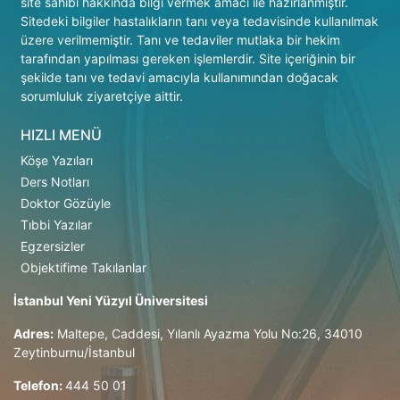
site sahibi hakkında bilgi vermek amacı ile hazırlanmıştır.
Sitedeki bilgiler hastalıkların tanı veya tedavisinde kullanılmak
üzere verilmemiştir. Tanı ve tedaviler mutlaka bir hekim
tarafından yapılması gereken işlemlerdir. Site içeriğinin bir
şekilde tanı ve tedavi amacıyla kullanımından doğacak
sorumluluk ziyaretçiye aittir.
HIZLI MENÜ
Köşe Yazıları
Ders Notları
Doktor Gözüyle
Tıbbi Yazılar
Egzersizler
Objektifime Takılanlar
İstanbul Yeni Yüzyıl Üniversitesi
Adres:
Maltepe, Caddesi, Yılanlı Ayazma Yolu No:26, 34010
Zeytinburnu/İstanbul
Telefon:
444 50 01