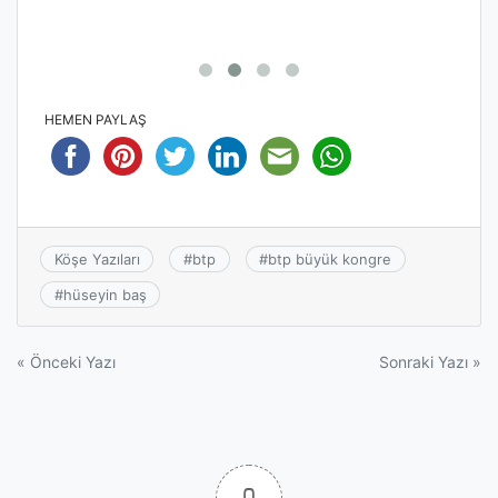
HEMEN PAYLAŞ
Köşe Yazıları
#
btp
#
btp büyük kongre
#
hüseyin baş
Yazı
« Önceki Yazı
Sonraki Yazı »
gezinmesi