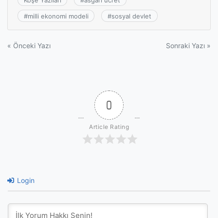
Köşe Yazıları
#
asgari ücret
#
milli ekonomi modeli
#
sosyal devlet
Yazı
« Önceki Yazı
Sonraki Yazı »
gezinmesi
0
Article Rating
Login