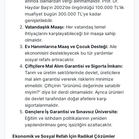
altında olanlardan vergi alınmamalıdır. Prof. Dr.
Haydar Baş’ın 2002’de öngördüğü 100.000 TL’lik
muafiyet bugün 300.000 TL’ye kadar
genişletilebilir.
Vatandaşlık Maaşı:
Her vatandaş temel
ihtiyaçlarını karşılayabileceği bir maaşa sahip
olmalıdır.
Ev Hanımlarına Maaş ve Çocuk Desteği:
Aile
ekonomisini destekleyecek bu tür yardımlar
sosyal refahı artıracaktır.
Çiftçilere Mal Alım Garantisi ve Sigorta İmkanı:
Tarım ve üretim sektörlerinde devlet, üreticilere
mal alım garantisi vererek risklerini minimize
etmelidir. Çiftçinin “ürünümü değerinde satabilir
miyim?” diye bir derdi olmamalıdır. Ayrıca ürünleri
de devlet tarafından doğal afetlere karşı
sigortalanmalıdır.
Gençlere İş Garantisi ve Sınavsız Üniversite:
Eğitim ve istihdam politikalarının yeniden
yapılandırılması genç işsizliğini azaltacaktır.
Ekonomik ve Sosyal Refah İçin Radikal Çözümler