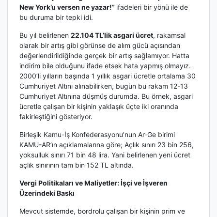
New York’u versen ne yazar!”
ifadeleri bir yönü ile de
bu duruma bir tepki idi.
Bu yıl belirlenen
22.104 TL’lik asgari ücret
, rakamsal
olarak bir artış gibi görünse de alım gücü açısından
değerlendirildiğinde gerçek bir artış sağlamıyor. Hatta
indirim bile olduğunu ifade etsek hata yapmış olmayız.
2000’li yılların başında 1 yıllık asgari ücretle ortalama 30
Cumhuriyet Altını alınabilirken, bugün bu rakam 12-13
Cumhuriyet Altınına düşmüş durumda. Bu örnek, asgari
ücretle çalışan bir kişinin yaklaşık üçte iki oranında
fakirleştiğini gösteriyor.
Birleşik Kamu-İş Konfederasyonu’nun Ar-Ge birimi
KAMU-AR’ın açıklamalarına göre; Açlık sınırı 23 bin 256,
yoksulluk sınırı 71 bin 48 lira. Yani belirlenen yeni ücret
açlık sınırının tam bin 152 TL altında.
Vergi Politikaları ve Maliyetler: İşçi ve İşveren
Üzerindeki Baskı
Mevcut sistemde, bordrolu çalışan bir kişinin prim ve