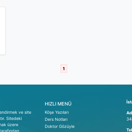
1
İs
HIZLI MENÜ
ilendirmek ve site
Köşe Yazıları
Ad
ır. Sitedeki
34
Ders Notları
lmak üzere
Doktor Gözüyle
Te
 tarafından