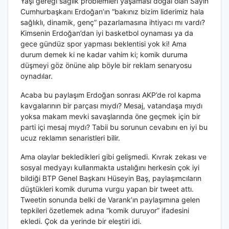
Yaşı gereği sağlık problemleri yaşaması doğal olan Sayın
Cumhurbaşkanı Erdoğan’ın “bakınız bizim liderimiz hala
sağlıklı, dinamik, genç” pazarlamasına ihtiyacı mı vardı?
Kimsenin Erdoğan’dan iyi basketbol oynaması ya da
gece gündüz spor yapması beklentisi yok ki! Ama
durum demek ki ne kadar vahim ki; komik duruma
düşmeyi göz önüne alıp böyle bir reklam senaryosu
oynadılar.
Acaba bu paylaşım Erdoğan sonrası AKP’de rol kapma
kavgalarının bir parçası mıydı? Mesaj, vatandaşa mıydı
yoksa makam mevki savaşlarında öne geçmek için bir
parti içi mesaj mıydı? Tabii bu sorunun cevabını en iyi bu
ucuz reklamın senaristleri bilir.
Ama olaylar bekledikleri gibi gelişmedi. Kıvrak zekası ve
sosyal medyayı kullanmakta ustalığını herkesin çok iyi
bildiği BTP Genel Başkanı Hüseyin Baş, paylaşımcıların
düştükleri komik duruma vurgu yapan bir tweet attı.
Tweetin sonunda belki de Varank’ın paylaşımına gelen
tepkileri özetlemek adına “komik duruyor” ifadesini
ekledi. Çok da yerinde bir eleştiri idi.