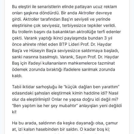
Bu eleştiri ile senaristlerin elinde patlayan ucuz reklam
onları şaşkına döndürdü. Bir anda Aktroller devreye
girdi. Aktroller tarafından Baş’ın seviyeli ve yerinde
eleştirisine çok seviyesiz, terbiyesizce tepkiler verildi.
Bu trollerin başını da bakanlıktan aktrollüğe terfi edenler
çekti. Varank yaptığı ikinci paylaşımda bundan 3 yıl
önce ahirete rıhlet eden BTP Lideri Prof. Dr. Haydar
Baş’a ve Hüseyin Baş’a seviyesizce saldırmaya başladı,
sanki nasırına basılmıştı. Varank, Sayın Prof. Dr. Haydar
Baş için ifadeyi kullananların mahkemelerce tazminat
ödemek zorunda bıraktığı ifadelere sarılmak zorunda
kaldı.
Tabii iktidar sarhoşluğu ile “küçük dağları ben yarattım”
edasındaki şahısları eleştirmek kimin haddine idi? Nasıl
olur da eleştirilmişti! Onlar ne yapsa doğru idi değil mi?
“Ben yaptım ise her şey mubahtır” anlayışları yeni değildi
ki!
Ha bu arada, saldırının da keşke dayanağı olsa, çamur
at, izi kalsın hasebinden bir saldırı.
O
kadar boş ki;