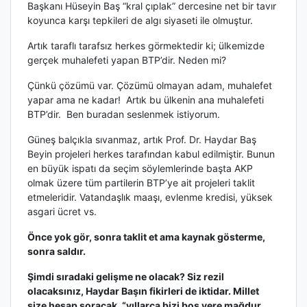
Başkanı Hüseyin Baş “kral çıplak” dercesine net bir tavır
koyunca karşı tepkileri de algı siyaseti ile olmuştur.
Artık taraflı tarafsız herkes görmektedir ki; ülkemizde
gerçek muhalefeti yapan BTP’dir. Neden mi?
Çünkü çözümü var. Çözümü olmayan adam, muhalefet
yapar ama ne kadar!
Artık bu ülkenin ana muhalefeti
BTP’dir.
Ben buradan seslenmek istiyorum.
Güneş balçıkla sıvanmaz, artık Prof. Dr. Haydar Baş
Beyin projeleri herkes tarafından kabul edilmiştir. Bunun
en büyük ispatı da seçim söylemlerinde başta AKP
olmak üzere tüm partilerin BTP’ye ait projeleri taklit
etmeleridir. Vatandaşlık maaşı, evlenme kredisi, yüksek
asgari ücret vs.
Önce yok gör, sonra taklit et ama kaynak gösterme,
sonra saldır.
Şimdi sıradaki gelişme ne olacak? Siz rezil
olacaksınız, Haydar Başın fikirleri de iktidar. Millet
size hesap soracak, “yıllarca bizi boş yere mağdur