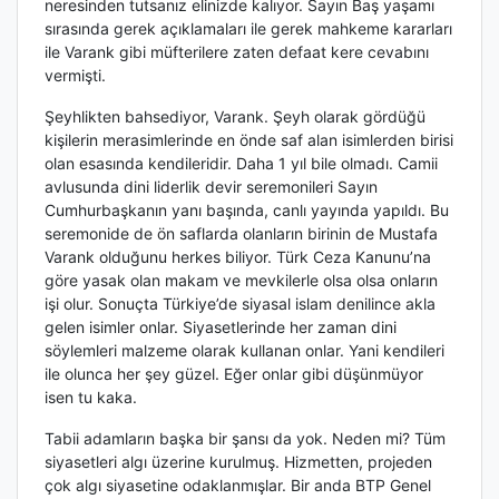
neresinden tutsanız elinizde kalıyor.
Sayın Baş yaşamı
sırasında gerek açıklamaları ile gerek mahkeme kararları
ile Varank gibi müfterilere zaten defaat kere cevabını
vermişti.
Şeyhlikten bahsediyor, Varank. Şeyh olarak gördüğü
kişilerin merasimlerinde en önde saf alan isimlerden birisi
olan esasında kendileridir. Daha 1 yıl bile olmadı. Camii
avlusunda dini liderlik devir seremonileri Sayın
Cumhurbaşkanın yanı başında, canlı yayında yapıldı. Bu
seremonide de ön saflarda olanların birinin de Mustafa
Varank olduğunu herkes biliyor. Türk Ceza Kanunu’na
göre yasak olan makam ve mevkilerle olsa olsa onların
işi olur. Sonuçta Türkiye’de siyasal islam denilince akla
gelen isimler onlar. Siyasetlerinde her zaman dini
söylemleri malzeme olarak kullanan onlar. Yani kendileri
ile olunca her şey güzel. Eğer onlar gibi düşünmüyor
isen tu kaka.
Tabii adamların başka bir şansı da yok. Neden mi? Tüm
siyasetleri algı üzerine kurulmuş. Hizmetten, projeden
çok algı siyasetine odaklanmışlar. Bir anda BTP Genel