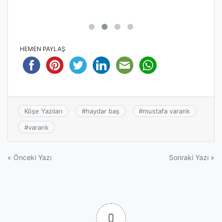
HEMEN PAYLAŞ
Köşe Yazıları
#
haydar baş
#
mustafa varank
#
varank
Yazı
« Önceki Yazı
Sonraki Yazı »
gezinmesi
0