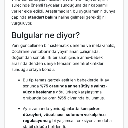
sürecinde önemli faydalar sunduğuna dair kapsamlı
veriler elde edildi. Araştırmacılar, bu uygulamanın dünya
çapında
standart bakım
haline gelmesi gerektiğini
vurguluyor.
Bulgular ne diyor?
Yeni güncellenen bir sistematik derleme ve meta-analiz,
Cochrane veritabanında yayımlanan çalışmada,
doğumdan sonraki ilk bir saat içinde anne-bebek
arasında deriden deriye temasın önemli etkinlikler
sunduğu ortaya kondu.
Bu tip temas gerçekleştirilen bebeklerde ilk ay
sonunda
%75 oranında anne sütüyle yalnız-
yüzde beslenme
görülürken; karşılaştırma
grubunda bu oran
%55
civarında bulunmuş.
Aynı zamanda yenidoğanlarda
kan şekeri
düzeyleri
,
vücut ısısı
,
solunum ve kalp hızı
regulasyonu
gibi yaşamsal fonksiyonların daha
stabil olduğu belirlendi.