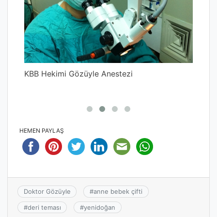
Wea
un
KBB Hekimi Gözüyle Anestezi
HEMEN PAYLAŞ
Doktor Gözüyle
#
anne bebek çifti
#
deri teması
#
yenidoğan