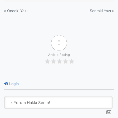
Yazı
« Önceki Yazı
Sonraki Yazı »
gezinmesi
0
Article Rating
Login