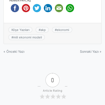
HEMEN PAYLAŞ
Köşe Yazıları
#
akp
#
ekonomi
#
mili ekonomi modeli
Yazı
« Önceki Yazı
Sonraki Yazı »
gezinmesi
0
Article Rating