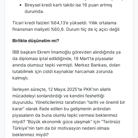
Bireysel kredi kartı takibi ise 16 puan artmış
durumda.
Ticari kredi faizleri %64,13’e yükseldi. Yıllık ortalama
finansman maliyeti %60,6. Durum hiç de iç açıcı değil.
Birlikte düşünelim mi?
İBB başkanı Ekrem İmamoğlu görevden alındığında ya
da diploması iptal edildiğinde, 19 Mart’ta piyasalar
anında olumsuz tepki vermişti. Merkez Bankası, doları
tutabilmek için ciddi kaynaklar harcamak zorunda
kalmıştı.
İlerleyen süreçte, 12 Mayıs 2025’te PKK’nın silahlı
mücadeleyi sonlandırdığı ve kendini feshettiği
duyuruldu. Yöneticilerimiz tarafından “tarihi ve önemli bir
karar” olarak ifade edilen bu gelişmenin ardından
piyasaların da buna olumlu tepki vermesi beklenmez
miydi? “Büyük ekonomik güce ulaşmak” için “Terörsüz
Türkiye”nin tam da bir motivasyon nedeni olması
beklenmez miydi?