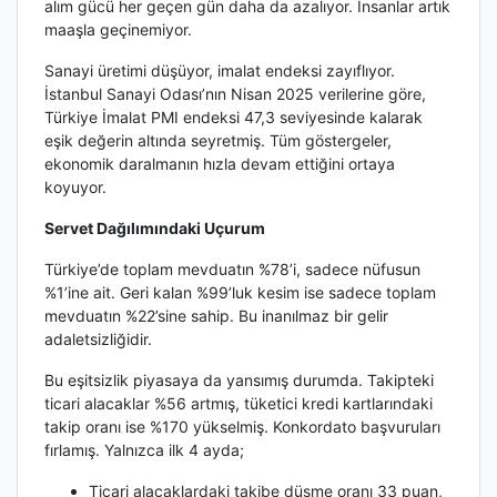
alım gücü her geçen gün daha da azalıyor. İnsanlar artık
maaşla geçinemiyor.
Sanayi üretimi düşüyor, imalat endeksi zayıflıyor.
İstanbul Sanayi Odası’nın Nisan 2025 verilerine göre,
Türkiye İmalat PMI endeksi 47,3 seviyesinde kalarak
eşik değerin altında seyretmiş. Tüm göstergeler,
ekonomik daralmanın hızla devam ettiğini ortaya
koyuyor.
Servet Dağılımındaki Uçurum
Türkiye’de toplam mevduatın %78’i, sadece nüfusun
%1’ine ait. Geri kalan %99’luk kesim ise sadece toplam
mevduatın %22’sine sahip. Bu inanılmaz bir gelir
adaletsizliğidir.
Bu eşitsizlik piyasaya da yansımış durumda. Takipteki
ticari alacaklar %56 artmış, tüketici kredi kartlarındaki
takip oranı ise %170 yükselmiş. Konkordato başvuruları
fırlamış. Yalnızca ilk 4 ayda;
Ticari alacaklardaki takibe düşme oranı 33 puan,