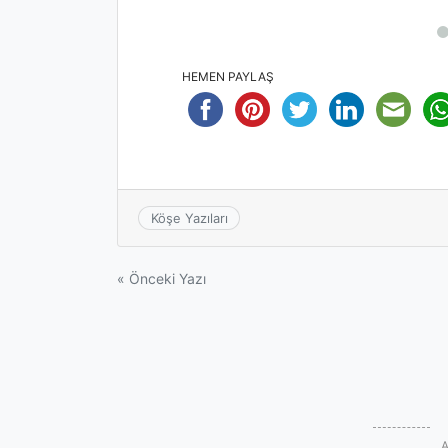
HEMEN PAYLAŞ
Köşe Yazıları
Yazı
« Önceki Yazı
gezinmesi
A