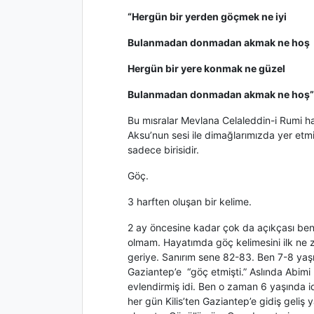
“Hergün bir yerden göçmek ne iyi
Bulanmadan donmadan akmak ne hoş
Hergün bir yere konmak ne güzel
Bulanmadan donmadan akmak ne hoş”
Bu mısralar Mevlana Celaleddin-i Rumi ha
Aksu’nun sesi ile dimağlarımızda yer etmiş
sadece birisidir.
Göç.
3 harften oluşan bir kelime.
2 ay öncesine kadar çok da açıkçası beni
olmam. Hayatımda göç kelimesini ilk n
geriye. Sanırım sene 82-83. Ben 7-8 yaş
Gaziantep’e “göç etmişti.” Aslında Abim
evlendirmiş idi. Ben o zaman 6 yaşında i
her gün Kilis’ten Gaziantep’e gidiş geliş