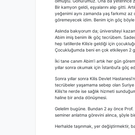
olmuştu. Gönül’ümüz. Ona da yeterince za
Bir kamyon geldi, eşyalarını alıp gitti. A
yeğenimi aynı zamanda yaş farkımız az o
göremeyecek idim. Benim için göç böyle b
Aslında bakıyorum da; üniversiteyi kaz
Abim imiş benim ilk göç tecrübem. Sadece b
hep tatillerde Kilis’e geldiği için çocuk
Çocukluğumda beni en çok etkileyen 2 göç
İki tane canım Abim’i artık her gün görem
yıllar sonra okumak için İstanbul’a göç 
Sonra yıllar sonra Kilis Devlet Hastanesi’
tecrübeler yaşamama sebep olan Suriye va
Kilis’te nerde ise sağlık hizmeti sunduğ
haline bir anda dönüşmesi.
Gelelim bugüne. Bundan 2 ay önce Prof. D
seminer anlatma görevini alınca, şöyle
Herhalde taşınmak, yer değiştirmektir, 