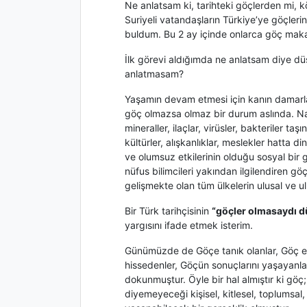
Ne anlatsam ki, tarihteki göçlerden mi,
Suriyeli vatandaşların Türkiye’ye göçle
buldum. Bu 2 ay içinde onlarca göç maka
İlk görevi aldığımda ne anlatsam diye dü
anlatmasam?
Yaşamın devam etmesi için kanın damarla
göç olmazsa olmaz bir durum aslında. Nası
mineraller, ilaçlar, virüsler, bakteriler t
kültürler, alışkanlıklar, meslekler hatta di
ve olumsuz etkilerinin olduğu sosyal bi
nüfus bilimcileri yakından ilgilendiren 
gelişmekte olan tüm ülkelerin ulusal ve ulu
Bir Türk tarihçisinin
“göçler olmasaydı d
yargısını ifade etmek isterim.
Günümüzde de Göçe tanık olanlar, Göç ed
hissedenler, Göçün sonuçlarını yaşayanl
dokunmuştur. Öyle bir hal almıştır ki gö
diyemeyeceği kişisel, kitlesel, toplumsal, 