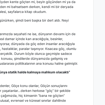
 köyden kente göçten mi, beyin göçünden mi ya da
rinden mi bahsetsem derken, kendi mi bir deryada
lesi, sayfalarca kitap okudum.
şünürken, şimdi beni başka bir dert aldı. Neyi
rımızda seyahati ne ise, dünyanın devamı için de
l damar içinde kan aracılığıyla, besinler,
aşınıyorsa; dünyada da göç eden insanlar aracılığıyla
n, hastalıklar, paralar taşınıyor. Kısacası göç, olumlu
r gerçeklik. Durum böyle olunca geçmişte sadece
göç konusu, şimdilerde dünyamızda gelişmiş ve
slararası politikalarının ana konusu haline gelmiştir.
ünya statik halde kalmaya mahkum olacaktı”
enler, Göçe konu olanlar, Göçün sonuçlarını
ar yaşatanlar…derken herkese “göç” bir şekilde
ç; çağımızda, hiç kimsenin “bana ne göçten”
ulusal, evrensel ve küresel sınırlar dahilinde