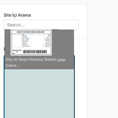
Site İçi Arama
İlginizi Çekebilir
ORUÇ VE SAĞLIK
Emeklilerin Şehirleri: Üretim
Cumhuriyet: Milletin İradesine Sahip
Uyuşturucudan Sanal Kumara: Sessiz
Göç ve Geçici Koruma Statüsü
Kaybedilince ...
Çıkma...
Tehlike