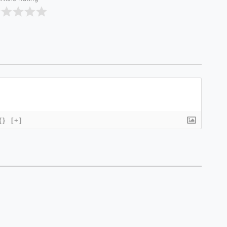
{}
[+]