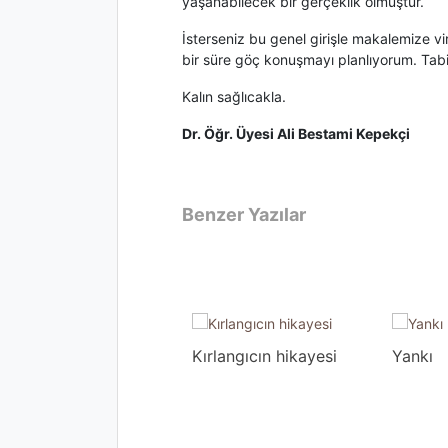
yaşanabilecek bir gerçeklik olmuştur.
İsterseniz bu genel girişle makalemize vi
bir süre göç konuşmayı planlıyorum. Tabii
Kalın sağlıcakla.
Dr. Öğr. Üyesi Ali Bestami Kepekçi
Benzer Yazılar
Oruçla?
Kırlangıcın hikayesi
Yankı