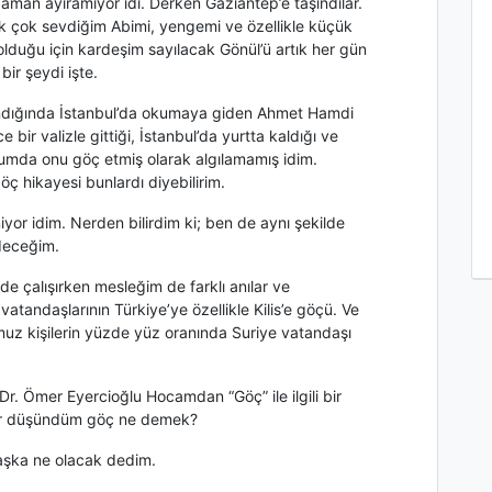
man ayıramıyor idi. Derken Gaziantep’e taşındılar.
rtık çok sevdiğim Abimi, yengemi ve özellikle küçük
lduğu için kardeşim sayılacak Gönül’ü artık her gün
ir şeydi işte.
andığında İstanbul’da okumaya giden Ahmet Hamdi
ir valizle gittiği, İstanbul’da yurtta kaldığı ve
luğumda onu göç etmiş olarak algılamamış idim.
 hikayesi bunlardı diyebilirim.
iyor idim. Nerden bilirdim ki; ben de aynı şekilde
edeceğim.
nde çalışırken mesleğim de farklı anılar ve
tandaşlarının Türkiye’ye özellikle Kilis’e göçü. Ve
umuz kişilerin yüzde yüz oranında Suriye vatandaşı
r. Ömer Eyercioğlu Hocamdan “Göç” ile ilgili bir
 bir düşündüm göç ne demek?
başka ne olacak dedim.