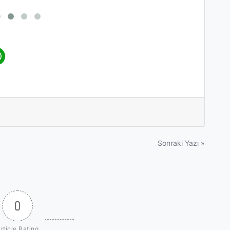
Sonraki Yazı »
0
rticle Rating