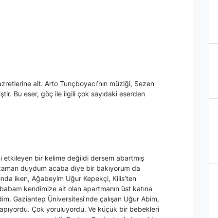
zretlerine ait. Arto Tunçboyacı’nın müziği, Sezen
tir. Bu eser, göç ile ilgili çok sayıdaki eserden
 etkileyen bir kelime değildi dersem abartmış
e zaman duydum acaba diye bir bakıyorum da
ında iken, Ağabeyim Uğur Kepekçi, Kilis’ten
i babam kendimize ait olan apartmanın üst katına
dim. Gaziantep Üniversitesi’nde çalışan Uğur Abim,
 yapıyordu. Çok yoruluyordu. Ve küçük bir bebekleri