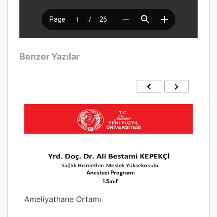
Benzer Yazılar
Ameliyathane Ortamı
Ane