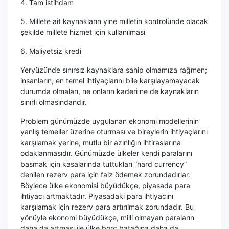
4. Tam istihdam
5. Millete ait kaynakların yine milletin kontrolünde olacak
şekilde millete hizmet için kullanılması
6. Maliyetsiz kredi
Yeryüzünde sınırsız kaynaklara sahip olmamıza rağmen;
insanların, en temel ihtiyaçlarını bile karşılayamayacak
durumda olmaları, ne onların kaderi ne de kaynakların
sınırlı olmasındandır.
Problem günümüzde uygulanan ekonomi modellerinin
yanlış temeller üzerine oturması ve bireylerin ihtiyaçlarını
karşılamak yerine, mutlu bir azınlığın ihtiraslarına
odaklanmasıdır. Günümüzde ülkeler kendi paralarını
basmak için kasalarında tuttukları “hard currency”
denilen rezerv para için faiz ödemek zorundadırlar.
Böylece ülke ekonomisi büyüdükçe, piyasada para
ihtiyacı artmaktadır. Piyasadaki para ihtiyacını
karşılamak için rezerv para artırılmak zorundadır. Bu
yönüyle ekonomi büyüdükçe, milli olmayan paraların
daha da artması ile ülke borç batağına daha da