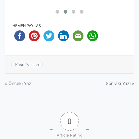
HEMEN PAYLAŞ
Köşe Yazıları
Yazı
« Önceki Yazı
Sonraki Yazı »
gezinmesi
0
Article Rating