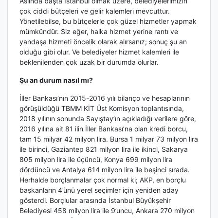
Aslında başta İstanbul olmak üzere, belediyelerimizin
çok ciddi bütçeleri ve gelir kalemleri mevcuttur.
Yönetilebilse, bu bütçelerle çok güzel hizmetler yapmak
mümkündür. Siz eğer, halka hizmet yerine rantı ve
yandaşa hizmeti öncelik olarak alırsanız; sonuç şu an
olduğu gibi olur. Ve belediyeler hizmet kalemleri ile
beklenilenden çok uzak bir durumda olurlar.
Şu an durum nasıl mı?
İller Bankası’nın 2015-2016 yılı bilanço ve hesaplarının
görüşüldüğü TBMM KİT Üst Komisyon toplantısında,
2018 yılının sonunda Sayıştay’ın açıkladığı verilere göre,
2016 yılına ait 81 ilin İller Bankası’na olan kredi borcu,
tam 15 milyar 42 milyon lira. Bursa 1 milyar 73 milyon lira
ile birinci, Gaziantep 821 milyon lira ile ikinci, Sakarya
805 milyon lira ile üçüncü, Konya 699 milyon lira
dördüncü ve Antalya 614 milyon lira ile beşinci sırada.
Herhalde borçlanmalar çok normal ki; AKP, en borçlu
başkanların 4’ünü yerel seçimler için yeniden aday
gösterdi. Borçlular arasında İstanbul Büyükşehir
Belediyesi 458 milyon lira ile 9’uncu, Ankara 270 milyon