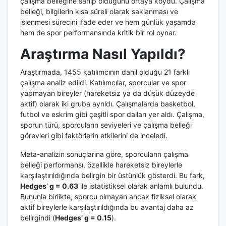
çalışma belleğine sahip olduğunu ortaya koydu. Çalışma
belleği, bilgilerin kısa süreli olarak saklanması ve
işlenmesi sürecini ifade eder ve hem günlük yaşamda
hem de spor performansında kritik bir rol oynar.
Araştırma Nasıl Yapıldı?
Araştırmada, 1455 katılımcının dahil olduğu 21 farklı
çalışma analiz edildi. Katılımcılar, sporcular ve spor
yapmayan bireyler (hareketsiz ya da düşük düzeyde
aktif) olarak iki gruba ayrıldı. Çalışmalarda basketbol,
futbol ve eskrim gibi çeşitli spor dalları yer aldı. Çalışma,
sporun türü, sporcuların seviyeleri ve çalışma belleği
görevleri gibi faktörlerin etkilerini de inceledi.
Meta-analizin sonuçlarına göre, sporcuların çalışma
belleği performansı, özellikle hareketsiz bireylerle
karşılaştırıldığında belirgin bir üstünlük gösterdi. Bu fark,
Hedges’ g = 0.63
ile istatistiksel olarak anlamlı bulundu.
Bununla birlikte, sporcu olmayan ancak fiziksel olarak
aktif bireylerle karşılaştırıldığında bu avantaj daha az
belirgindi (
Hedges’ g = 0.15
).