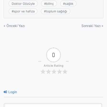
Doktor Gözüyle
#
bilinç
#
sağlık
#
spor ve hafıza
#
toplum sağılığı
Yazı
« Önceki Yazı
Sonraki Yazı »
gezinmesi
0
Article Rating
Login