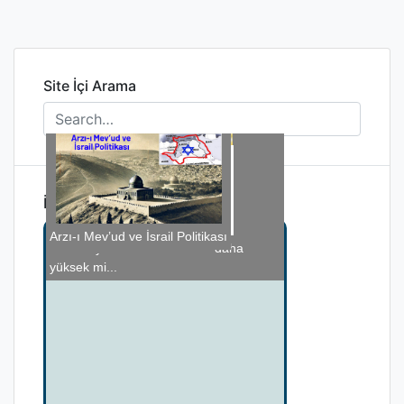
Site İçi Arama
İlginizi Çekebilir
Çocukluk Travması Geleceği Belirler mi?
Arzı-ı Mev’ud ve İsrail Politikası
Travma ve Yanıkta Anestezi
Anestezi Cihazı ve Ekipmanları
Yeni varyant virüsler havada daha
12...
yüksek mi...