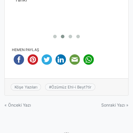
HEMEN PAYLAŞ
Köşe Yazıları
#
Özümüz Ehl-i Beyt?tir
Yazı
« Önceki Yazı
Sonraki Yazı »
gezinmesi