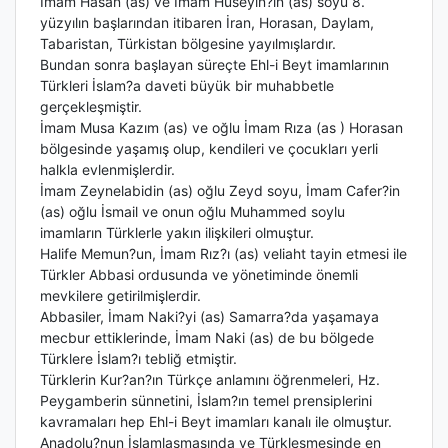
İmam Hasan (as) ve İmam Hüseyin?in (as) soyu 8.
yüzyılın başlarından itibaren İran, Horasan, Daylam,
Tabaristan, Türkistan bölgesine yayılmışlardır.
Bundan sonra başlayan süreçte Ehl-i Beyt imamlarının
Türkleri İslam?a daveti büyük bir muhabbetle
gerçekleşmiştir.
İmam Musa Kazım (as) ve oğlu İmam Rıza (as ) Horasan
bölgesinde yaşamış olup, kendileri ve çocukları yerli
halkla evlenmişlerdir.
İmam Zeynelabidin (as) oğlu Zeyd soyu, İmam Cafer?in
(as) oğlu İsmail ve onun oğlu Muhammed soylu
imamların Türklerle yakın ilişkileri olmuştur.
Halife Memun?un, İmam Rız?ı (as) veliaht tayin etmesi ile
Türkler Abbasi ordusunda ve yönetiminde önemli
mevkilere getirilmişlerdir.
Abbasiler, İmam Naki?yi (as) Samarra?da yaşamaya
mecbur ettiklerinde, İmam Naki (as) de bu bölgede
Türklere İslam?ı tebliğ etmiştir.
Türklerin Kur?an?ın Türkçe anlamını öğrenmeleri, Hz.
Peygamberin sünnetini, İslam?ın temel prensiplerini
kavramaları hep Ehl-i Beyt imamları kanalı ile olmuştur.
Anadolu?nun İslamlaşmasında ve Türkleşmesinde en