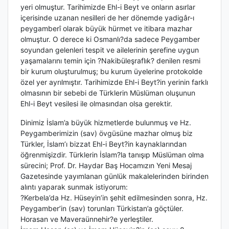
yeri olmuştur. Tarihimizde Ehl-i Beyt ve onların asırlar
içerisinde uzanan nesilleri de her dönemde yadigâr-ı
peygamberî olarak büyük hürmet ve itibara mazhar
olmuştur. O derece ki Osmanlı?da sadece Peygamber
soyundan gelenleri tespit ve ailelerinin şerefine uygun
yaşamalarını temin için ?Nakibüleşraflık? denilen resmi
bir kurum oluşturulmuş; bu kurum üyelerine protokolde
özel yer ayrılmıştır. Tarihimizde Ehl-i Beyt?in yerinin farklı
olmasının bir sebebi de Türklerin Müslüman oluşunun
Ehl-i Beyt vesilesi ile olmasından olsa gerektir.
Dinimiz İslam’a büyük hizmetlerde bulunmuş ve Hz.
Peygamberimizin (sav) övgüsüne mazhar olmuş biz
Türkler, İslam’ı bizzat Ehl-i Beyt?in kaynaklarından
öğrenmişizdir. Türklerin İslam?la tanışıp Müslüman olma
sürecini; Prof. Dr. Haydar Baş Hocamızın Yeni Mesaj
Gazetesinde yayımlanan günlük makalelerinden birinden
alıntı yaparak sunmak istiyorum:
?Kerbela’da Hz. Hüseyin’in şehit edilmesinden sonra, Hz.
Peygamber’in (sav) torunları Türkistan’a göçtüler.
Horasan ve Maveraünnehir?e yerleştiler.