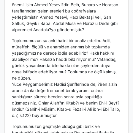
önemli isim Ahmed Yesevi?dir. Belh, Buhara ve Horasan
taraflarından gelen erenleri bu coğrafyalara
yerleştirmiştir. Ahmed Yesevi, Hacı Bektaşi Veli, Sarı
Saltuk, Geyikli Baba, Abdal Musa ve Horozlu Dede gibi
alperenleri Anadolu?ya göndermiştir.?
Toplumumuzun şu anki halini bir analiz edelim. Adil,
müreffeh, ölçülü ve anarşiden arınmış bir toplumda
yaşadığımızı ne derece iddia edebiliriz? Haklı hakkını
alabiliyor mu? Haksıza haddi bildiriliyor mu? Vatandaş,
günlük yaşantısında bile hakkı olan şeylerden doya
doya istifade edebiliyor mu? Toplumda ne ölçü kalmış,
ne düzen.
Yüce Peygamberimiz Hadisi Şeriflerinde de; ?Ben sizin
aranızda iki değerli emanet bırakıyorum; onlara
sarıldığınız sürece benden sonra asla sapıklığa
düşmezsiniz. Onlar Allah?ın Kitab?ı ve benim Ehl-i Beyt?
imdir.? (Sahih-i Müslim, Kitab-u Fezail-i Ali ibn-i Ebi Talib,
c.7, s.122) buyurmuştur.
Toplumumuzun geçmişte olduğu gibi birlik ve
beraberliği, düzeni, tabir caizse Peygamberi ifade ile