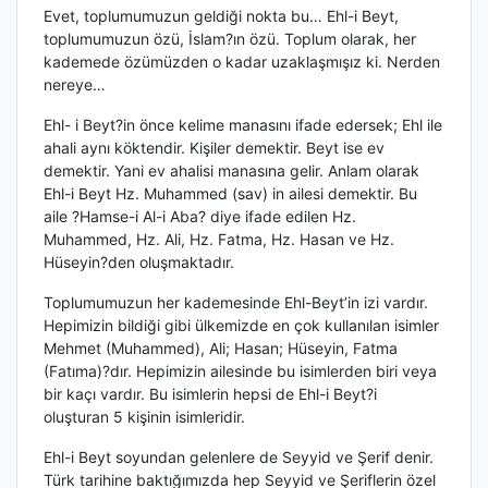
Evet, toplumumuzun geldiği nokta bu… Ehl-i Beyt,
toplumumuzun özü, İslam?ın özü. Toplum olarak, her
kademede özümüzden o kadar uzaklaşmışız ki. Nerden
nereye…
Ehl- i Beyt?in önce kelime manasını ifade edersek; Ehl ile
ahali aynı köktendir. Kişiler demektir. Beyt ise ev
demektir. Yani ev ahalisi manasına gelir. Anlam olarak
Ehl-i Beyt Hz. Muhammed (sav) in ailesi demektir. Bu
aile ?Hamse-i Al-i Aba? diye ifade edilen Hz.
Muhammed, Hz. Ali, Hz. Fatma, Hz. Hasan ve Hz.
Hüseyin?den oluşmaktadır.
Toplumumuzun her kademesinde Ehl-Beyt’in izi vardır.
Hepimizin bildiği gibi ülkemizde en çok kullanılan isimler
Mehmet (Muhammed), Ali; Hasan; Hüseyin, Fatma
(Fatıma)?dır. Hepimizin ailesinde bu isimlerden biri veya
bir kaçı vardır. Bu isimlerin hepsi de Ehl-i Beyt?i
oluşturan 5 kişinin isimleridir.
Ehl-i Beyt soyundan gelenlere de Seyyid ve Şerif denir.
Türk tarihine baktığımızda hep Seyyid ve Şeriflerin özel