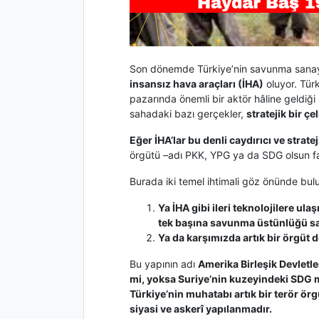
Son dönemde Türkiye’nin savunma sanayiiyl
insansız hava araçları (İHA)
oluyor. Tür
pazarında önemli bir aktör hâline geldiğ
sahadaki bazı gerçekler,
stratejik bir çel
Eğer İHA’lar bu denli caydırıcı ve strate
örgütü –adı PKK, YPG ya da SDG olsun fa
Burada iki temel ihtimali göz önünde bu
Ya İHA gibi ileri teknolojilere ul
tek başına savunma üstünlüğü s
Ya da karşımızda artık bir örgüt de
Bu yapının adı
Amerika Birleşik Devletle
mi, yoksa Suriye’nin kuzeyindeki SDG 
Türkiye’nin muhatabı artık bir terör örgü
siyasi ve askerî yapılanmadır.