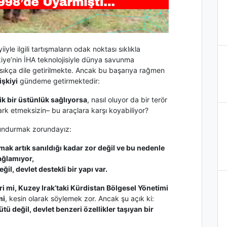
e ilgili tartışmaların odak noktası sıklıkla
kiye’nin İHA teknolojisiyle dünya savunma
i sıkça dile getirilmekte. Ancak bu başarıya rağmen
işkiyi
gündeme getirmektedir:
jik bir üstünlük sağlıyorsa
, nasıl oluyor da bir terör
rk etmeksizin– bu araçlara karşı koyabiliyor?
lundurmak zorundayız:
aşmak artık sanıldığı kadar zor değil ve bu nedenle
ağlamıyor,
ğil, devlet destekli bir yapı var.
ri mi, Kuzey Irak’taki Kürdistan Bölgesel Yönetimi
mi
, kesin olarak söylemek zor. Ancak şu açık ki:
tü değil, devlet benzeri özellikler taşıyan bir