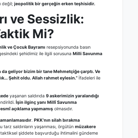
ı değil;
jeopolitik bir gerçeğin erken teşhisidir.
rı ve Sessizlik:
Taktik Mi?
lik ve Çocuk Bayramı
resepsiyonunda basın
sindeki şehidimiz ile ilgili sorusuna
Milli Savunma
n da geliyor bizim bir tane Mehmetçiğe çarptı. Ve
k… Şehit oldu. Allah rahmet eylesin.”
İfadeleri ile
gede
yaşanan saldırıda
9 askerimizin yaralandığı
dirildi.
İşin ilginç yanı
Millî Savunma
 resmî açıklama yapmamış
olmasıdır.
 zamanlamasıdır
.
PKK’nın silah bırakma
tarz saldırıların yaşanması, örgütün
müzakere
taktiksel şiddete başvurduğu ihtimalini gündeme