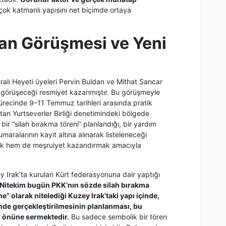
e çok katmanlı yapısını net biçimde ortaya
an Görüşmesi ve Yeni
alı Heyeti üyeleri Pervin Buldan ve Mithat Sancar
 görüşeceği resmiyet kazanmıştır. Bu görüşmeyle
ürecinde 9–11 Temmuz tarihleri arasında pratik
tan Yurtseverler Birliği denetimindeki bölgede
r “silah bırakma töreni” planlandığı, bir yardım
maralarının kayıt altına alınarak listeleneceği
aflık hem de meşruiyet kazandırmak amacıyla
y Irak’ta kurulan Kürt federasyonuna dair yaptığı
Nitekim bugün PKK’nın sözde silah bırakma
me” olarak nitelediği Kuzey Irak’taki yapı içinde,
inde gerçekleştirilmesinin planlanması, bu
r önüne sermektedir.
Bu sadece sembolik bir tören