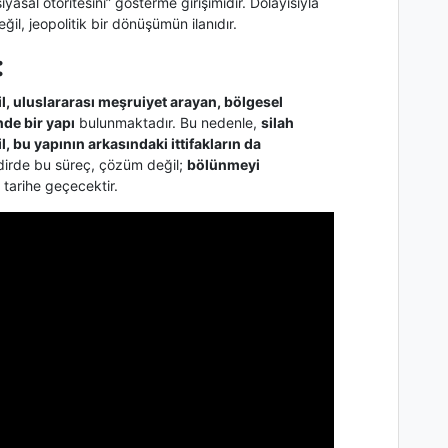
yasal otoritesini” gösterme girişimidir. Dolayısıyla
ğil, jeopolitik bir dönüşümün ilanıdır.
:
il, uluslararası meşruiyet arayan, bölgesel
nde bir yapı
bulunmaktadır. Bu nedenle,
silah
l, bu yapının arkasındaki ittifakların da
kdirde bu süreç, çözüm değil;
bölünmeyi
 tarihe geçecektir.