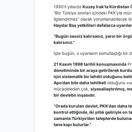
1990’lı yıllarda
Kuzey Irak’ta Kürdistan
“Biz Türkiye sınırları içindeki PKK’yla mü
ilgilendirmez” olarak yorumlanabilecek 
Haydar Baş yetkilileri defalarca uyarı
“Bugün sessiz kalırsanız, yarın bir örg
kalırsınız.”
İşte bugün, o uyarıların somutlaştığı bir 
21 Kasım 1998 tarihli konuşmasında
Pr
denetiminde bir araya getirilerek kurd
için sistematik bir tehdit olduğunu beli
Apo’dan bile daha tehlikeli
olduğunu vurg
mücadeleden çok,
siyasallaştırılmış, m
bir devletin inşasıdır.
“Orada kurulan devlet, PKK’dan daha teh
kontrol ettiğinde, iki yıllık geliriyle o
zamanla Türkiye’den taleplerde bulunac
tane kapı bulurlar.”