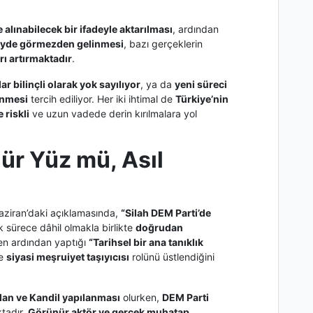
e alınabilecek bir ifadeyle aktarılması
, ardından
eyde görmezden gelinmesi
, bazı gerçeklerin
rı artırmaktadır
.
lar bilinçli olarak yok sayılıyor
, ya da
yeni süreci
inmesi
tercih ediliyor. Her iki ihtimal de
Türkiye’nin
 riskli
ve uzun vadede derin kırılmalara yol
ür Yüz mü, Asıl
ziran’daki açıklamasında,
“Silah DEM Parti’de
 sürece dâhil olmakla birlikte
doğrudan
n ardından yaptığı
“Tarihsel bir ana tanıklık
te
siyasi meşruiyet taşıyıcısı
rolünü üstlendiğini
lan ve Kandil yapılanması
olurken,
DEM Parti
tadır.
Görünür aktör ve gerçek muhatap