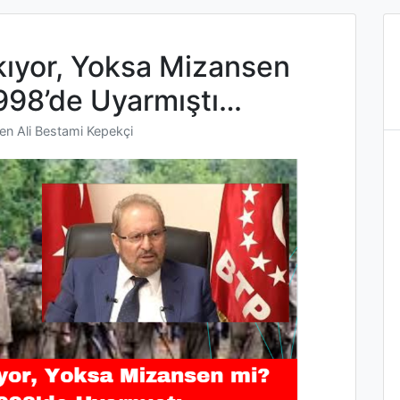
kıyor, Yoksa Mizansen
998’de Uyarmıştı…
yen
Ali Bestami Kepekçi