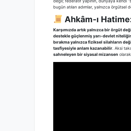
değil; federatif yapının, dünyaya kendi “si
bugün atılan adımlar, yalnızca örgütsel de
Ahkâm-ı Hatime
Karşımızda artık yalnızca bir örgüt değ
destekle güçlenmiş yarı-devlet niteliği
bırakma yalnızca fiziksel silahların deği
tasfiyesiyle anlam kazanabilir
. Aksi ta
sahneleyen bir siyasal mizansen
olarak