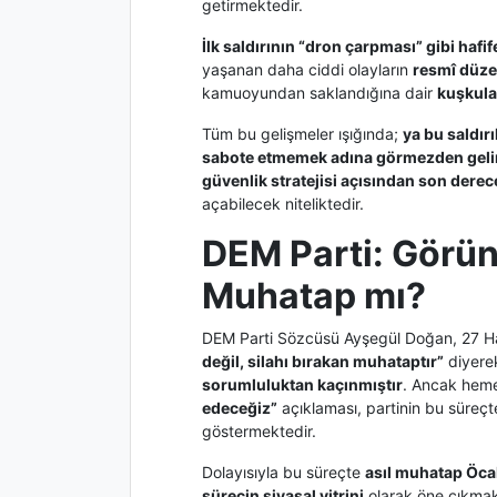
getirmektedir.
İlk saldırının “dron çarpması” gibi hafif
yaşanan daha ciddi olayların
resmî düz
kamuoyundan saklandığına dair
kuşkula
Tüm bu gelişmeler ışığında;
ya bu saldırı
sabote etmemek adına görmezden gel
güvenlik stratejisi açısından son derece
açabilecek niteliktedir.
DEM Parti: Görün
Muhatap mı?
DEM Parti Sözcüsü Ayşegül Doğan, 27 Ha
değil, silahı bırakan muhataptır”
diyerek
sorumluluktan kaçınmıştır
. Ancak heme
edeceğiz”
açıklaması, partinin bu süreç
göstermektedir.
Dolayısıyla bu süreçte
asıl muhatap Öca
sürecin siyasal vitrini
olarak öne çıkmak