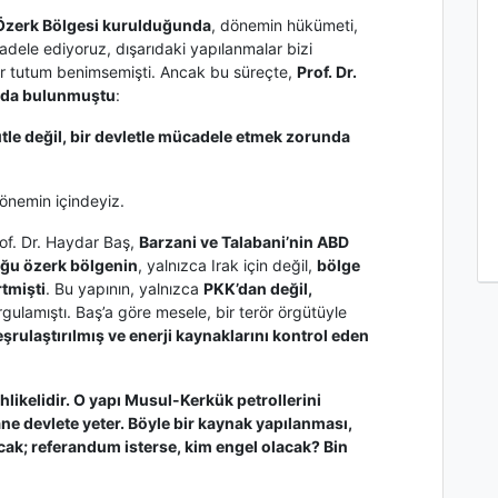
 Özerk Bölgesi kurulduğunda
, dönemin hükümeti,
cadele ediyoruz, dışarıdaki yapılanmalar bizi
bir tutum benimsemişti. Ancak bu süreçte,
Prof. Dr.
larda bulunmuştu
:
ütle değil, bir devletle mücadele etmek zorunda
dönemin içindeyiz.
of. Dr. Haydar Baş,
Barzani ve Talabani’nin ABD
uğu özerk bölgenin
, yalnızca Irak için değil,
bölge
rtmişti
. Bu yapının, yalnızca
PKK’dan değil,
ulamıştı. Baş’a göre mesele, bir terör örgütüyle
eşrulaştırılmış ve enerji kaynaklarını kontrol eden
likelidir. O yapı Musul-Kerkük petrollerini
n tane devlete yeter. Böyle bir kaynak yapılanması,
ak; referandum isterse, kim engel olacak? Bin