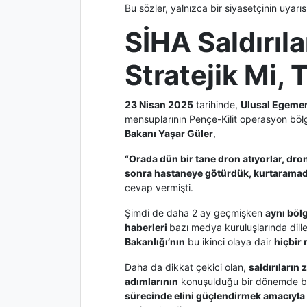
Bu sözler, yalnızca bir siyasetçinin uyarıs
SİHA Saldırıla
Stratejik Mi, 
23 Nisan 2025
tarihinde,
Ulusal Egemen
mensuplarının Pençe-Kilit operasyon bölge
Bakanı Yaşar Güler
,
“Orada dün bir tane dron atıyorlar, dro
sonra hastaneye götürdük, kurtaramadı
cevap vermişti.
Şimdi de daha 2 ay geçmişken
aynı böl
haberleri
bazı medya kuruluşlarında dillen
Bakanlığı’nın
bu ikinci olaya dair
hiçbir
Daha da dikkat çekici olan,
saldırıların
adımlarının
konuşulduğu bir dönemde bu 
sürecinde elini güçlendirmek amacıyla