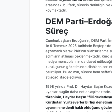
arasındaki bu fark, sürecin derinliğini v
koymaktadır.
DEM Parti–Erdoğ
Süreç
Cumhurbaşkanı Erdoğan’ın, DEM Parti İmr
ile 9 Temmuz 2025 tarihinde Beştepe’de
eşzamanlı olarak PKK’nın silahsızlanma s
adımların atılması beklenmektedir. Kürdis
medya mensuplarının da davet edileceği bi
kuruluşunun gözetiminde silahların seri nu
belirtiliyor. Bu adımın, sürece hem şeff
atılacağı ifade ediliyor.
1998 yılında Prof. Dr. Haydar Baş’ın Kuze
uyarılar bugün daha net anlaşılmaktadır.
töreninin, Haydar Baş’ın “fiilî devletleş
Kürdistan Yurtseverler Birliği denetim
uyarının ne denli haklı olduğunu gözle