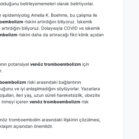
olduğunu belirleyememeleri olarak belirtiyorlar.
n epidemiyolog Amelia K. Boehme, bu çalışma ile
boembolizm
riskini artırdığını biliyoruz. İskemik
i artırdığını biliyoruz. Dolayısıyla COVID ve iskemik
mbolizm
riskini daha da artıracağı fikri klinik açıdan
ının potansiyel
venöz tromboembolizm
için
r.
mboembolizm
riski arasındaki bağlantının
uğunu ve iyi anlaşılmadığını söylüyorlar. Yazarlara
şulları, ileri yaş, uzun süreli hareketsizlik, obezite
 inmeyi içeren
venöz tromboembolizm
risk
nöz tromboembolim arasındaki ilişkinin çözülmesi,
klaşım açısından önemlidir.