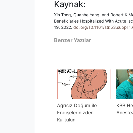
Kaynak:
Xin Tong, Quanhe Yang, and Robert K M
Beneficiaries Hospitalized With Acute I
19. 2022.
doi.org/10.1161/str.53.suppl_
Benzer Yazılar
Renal Replasman
Ağrısız Doğum ile
KBB He
edavisi
Endişelerinizden
Aneste
Kurtulun