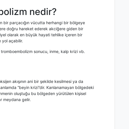
olizm nedir?
n bir parçacığın vücutta herhangi bir bölgeye
ğere doğru hareket ederek akciğere giden bir
el olarak en büyük hayati tehlike içeren bir
ol açabilir.
 tromboembolizm sonucu, inme, kalp krizi vb.
ijen akışının ani bir şekilde kesilmesi ya da
ir anlamda “beyin krizi”dir. Kanlanamayan bölgedeki
 inmenin oluştuğu bu bölgeden yürütülen kişisel
ar meydana gelir.