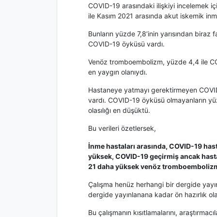
COVID-19 arasındaki ilişkiyi incelemek içi
ile Kasım 2021 arasında akut iskemik inm
Bunların yüzde 7,8’inin yarısından biraz f
COVID-19 öyküsü vardı.
Venöz tromboembolizm, yüzde 4,4 ile CO
en yaygın olanıydı.
Hastaneye yatmayı gerektirmeyen COVID
vardı. COVID-19 öyküsü olmayanların yü
olasılığı en düşüktü.
Bu verileri özetlersek,
İnme hastaları arasında, COVID-19 has
yüksek, COVID-19 geçirmiş ancak hast
21 daha yüksek venöz tromboembolizm ri
Çalışma henüz herhangi bir dergide yayın
dergide yayınlanana kadar ön hazırlık ola
Bu çalışmanın kısıtlamalarını, araştırmacı