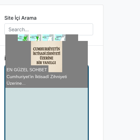
Site İçi Arama
İlginizi Çekebilir
İsrail- Filistin Savaşı ve Göç Sorunu
EN GÜZEL SOHBET
Bilmiyorlar ki söylesinler
Bebeğinizin ilk isteği ne olurdu
Cumhuriyet’in İktisadî Zihniyeti
Üzerine...