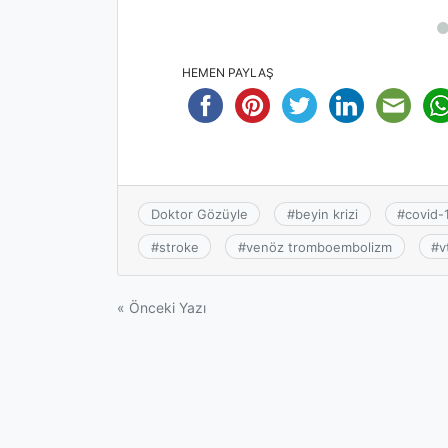
HEMEN PAYLAŞ
Doktor Gözüyle
#
beyin krizi
#
covid-
#
stroke
#
venöz tromboembolizm
#
v
Yazı
« Önceki Yazı
gezinmesi