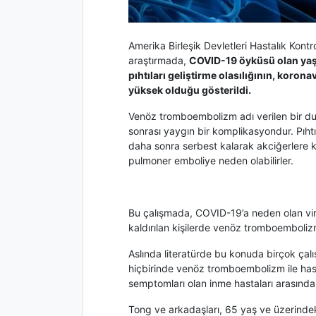
Amerika Birleşik Devletleri Hastalık Kont
araştırmada,
COVID-19 öyküsü olan yaşl
pıhtıları geliştirme olasılığının, koron
yüksek olduğu gösterildi.
Venöz tromboembolizm adı verilen bir du
sonrası yaygın bir komplikasyondur. Pıhtı
daha sonra serbest kalarak akciğerlere kan
pulmoner emboliye neden olabilirler.
Bu çalışmada, COVID-19’a neden olan vi
kaldırılan kişilerde venöz tromboembolizm 
Aslında literatürde bu konuda birçok çalı
hiçbirinde venöz tromboembolizm ile ha
semptomları olan inme hastaları arasındaki
Tong ve arkadaşları, 65 yaş ve üzerind