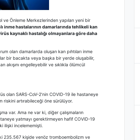
rol ve Önleme Merkezlerinden yapılan yeni bir
ı inme hastalarının damarlarında tehlikeli kan
avirüs kaynaklı hastalığı olmayanlara göre daha
rum olan damarlarda oluşan kan pıhtıları inme
lar bir bacakta veya başka bir yerde oluşabilir,
 akışını engelleyebilir ve sıklıkla ölümcül
rüs olan SARS-CoV-2’nin COVID-19 ile hastaneye
riskini artırabileceği öne sürülüyor.
şma var. Ama ne var ki, diğer çalışmaların
staneye yatmayı gerektirmeyen hafif COVID-19
 ilişki incelememişti.
eki 235.567 kişide venöz tromboembolizm ve