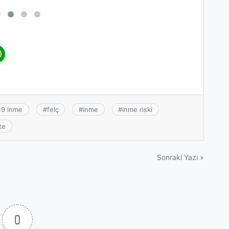
19 inme
#
felç
#
inme
#
inme riski
te
Sonraki Yazı »
0