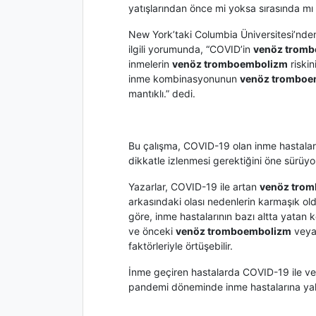
yatışlarından önce mi yoksa sırasında mı 
New York’taki Columbia Üniversitesi’nde
ilgili yorumunda, “COVID’in
venöz trom
inmelerin
venöz tromboembolizm
riskin
inme kombinasyonunun
venöz tromboe
mantıklı.” dedi.
Bu çalışma, COVID-19 olan inme hastalar
dikkatle izlenmesi gerektiğini öne sürüyo
Yazarlar, COVID-19 ile artan
venöz tro
arkasındaki olası nedenlerin karmaşık old
göre, inme hastalarının bazı altta yatan ko
ve önceki
venöz tromboembolizm
veya
faktörleriyle örtüşebilir.
İnme geçiren hastalarda COVID-19 ile ve
pandemi döneminde inme hastalarına ya