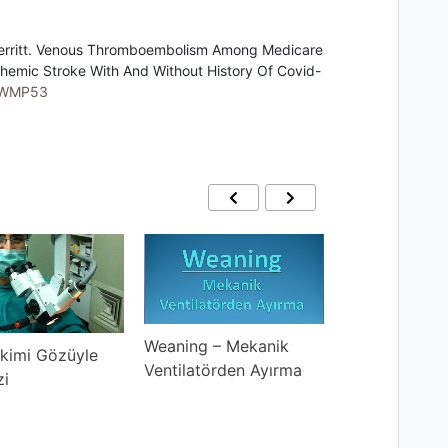
erritt. Venous Thromboembolism Among Medicare
schemic Stroke With And Without History Of Covid-
1.WMP53
Weaning – Mekanik
Renal Replas
kimi Gözüyle
Ventilatörden Ayırma
Tedavisi
zi