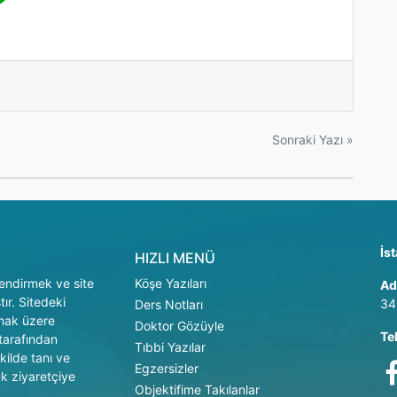
Sonraki Yazı »
İs
HIZLI MENÜ
ilendirmek ve site
Köşe Yazıları
Ad
ır. Sitedeki
34
Ders Notları
lmak üzere
Doktor Gözüyle
Te
 tarafından
Tıbbi Yazılar
kilde tanı ve
Egzersizler
k ziyaretçiye
Objektifime Takılanlar