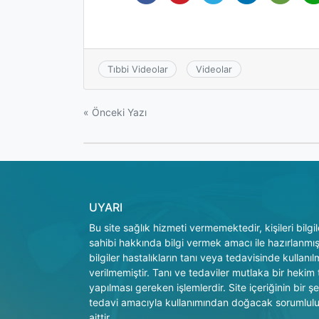
Tıbbi Videolar
Videolar
Yazı
« Önceki Yazı
gezinmesi
UYARI
Bu site sağlık hizmeti vermemektedir, kişileri bilg
sahibi hakkında bilgi vermek amacı ile hazırlanmışt
bilgiler hastalıkların tanı veya tedavisinde kullanı
verilmemiştir. Tanı ve tedaviler mutlaka bir hekim
yapılması gereken işlemlerdir. Site içeriğinin bir şe
tedavi amacıyla kullanımından doğacak sorumlulu
aittir.