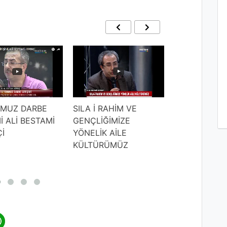
SILA İ RAHİM VE
MMUZ DARBE
8 MART DÜN
GENÇLİĞİMİZE
Mİ ALİ BESTAMİ
KADINLAR G
YÖNELİK AİLE
İ
KÜLTÜRÜMÜZ