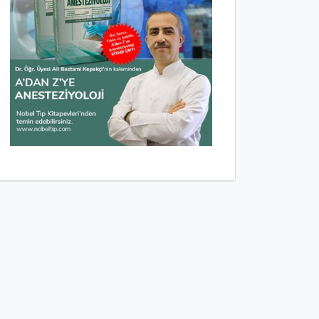
Tetik Nokta Tedavisi
15 TEMMUZ DARBE
YA
GİRİŞİMİ ALİ BESTA
ÜNÜ
KEPEKÇİ