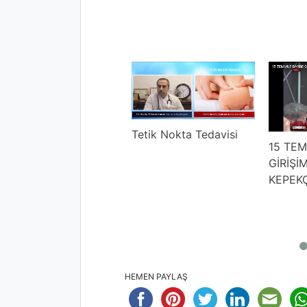
Tetik Nokta Tedavisi
15 TE
8 MART DÜNYA
GİRİŞİ
KADINLAR GÜNÜ
KEPEKÇ
HEMEN PAYLAŞ