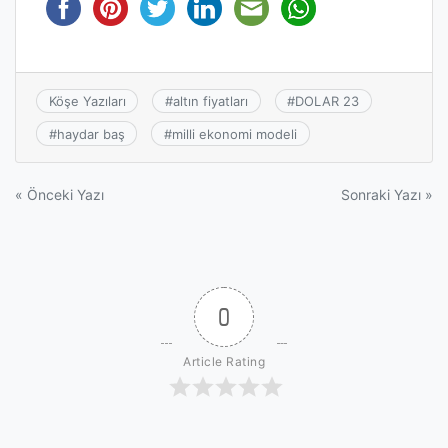
Köşe Yazıları
#
altın fiyatları
#
DOLAR 23
#
haydar baş
#
milli ekonomi modeli
Yazı
« Önceki Yazı
Sonraki Yazı »
gezinmesi
0
Article Rating