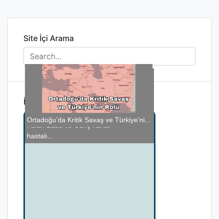
Site İçi Arama
İlginizi Çekebilir
Ortadoğu’da Kritik Savaş ve Türkiye’ni...
Kerbelâ’dan Günümüze: Yalnızlığın �...
Mehmet Şimşek'in Atanması ve Türkiye
Aslan Baba ve Genç Kartal
Fiziksel aktivitedeki azalma birçok
Ekon...
hastalı...