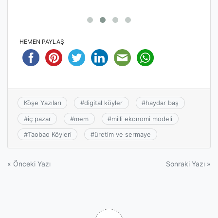
HEMEN PAYLAŞ
Köşe Yazıları
#
digital köyler
#
haydar baş
#
iç pazar
#
mem
#
milli ekonomi modeli
#
Taobao Köyleri
#
üretim ve sermaye
Yazı
« Önceki Yazı
Sonraki Yazı »
gezinmesi