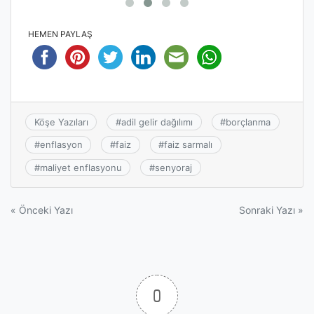
HEMEN PAYLAŞ
Köşe Yazıları
#
adil gelir dağılımı
#
borçlanma
#
enflasyon
#
faiz
#
faiz sarmalı
#
maliyet enflasyonu
#
senyoraj
Yazı
« Önceki Yazı
Sonraki Yazı »
gezinmesi
0