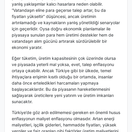
yanlış yaklaşımlar kalıcı hasarlara neden olabilir.
“Vatandaşın eline para geçerse talep artar, bu da
fiyatları yükseltir” düşüncesi, ancak üretimin
artırılamadığı ve kaynakların yanlış yönetildiği senaryolar
için geçerlidir. Oysa doğru ekonomik planlamalar ile
piyasaya sunulan para hem üretimi destekler hem de
vatandaşın alım gücünü artırarak sürdürülebilir bir
ekonomi yaratır.
Eğer tüketim, üretim kapasitesinin çok üzerinde olursa
ve piyasada yeterli mal yoksa, evet, talep enflasyonu
ortaya çıkabilir. Ancak Türkiye gibi bir ülkede, temel
ihtiyaçlara erişimin kısıtlı olduğu bir ortamda, insanlar
daha önce erteledikleri harcamaları yapmaya
başlayacaklardır. Bu da piyasanın hareketlenmesini
sağlayarak üreticilere yeni yatırım ve üretim imkanları
sunacaktır.
Türkiye’de göz ardı edilmemesi gereken en önemli husus
enflasyonun maliyet enflasyonu olmasıdır. Artan enerji
maliyetleri, işçilik giderleri, hammadde fiyatları, yüksek
vergiler ve faiz oranları gibi faktörler üretim maliyetlerini