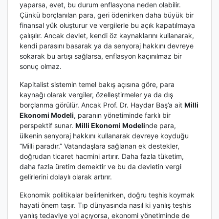
yaparsa, evet, bu durum enflasyona neden olabilir.
Çünkü borçlanılan para, geri ödenirken daha büyük bir
finansal yük oluşturur ve vergilerle bu açık kapatılmaya
çalışılır. Ancak devlet, kendi öz kaynaklarını kullanarak,
kendi parasını basarak ya da senyoraj hakkını devreye
sokarak bu artışı sağlarsa, enflasyon kaçınılmaz bir
sonuç olmaz.
Kapitalist sistemin temel bakış açısına göre, para
kaynağı olarak vergiler, özelleştirmeler ya da dış
borçlanma görülür. Ancak Prof. Dr. Haydar Baş’a ait
Milli
Ekonomi Modeli
, paranın yönetiminde farklı bir
perspektif sunar.
Milli Ekonomi Modeli
nde para,
ülkenin senyoraj hakkını kullanarak devreye koyduğu
“Milli paradır.” Vatandaşlara sağlanan ek destekler,
doğrudan ticaret hacmini artırır. Daha fazla tüketim,
daha fazla üretim demektir ve bu da devletin vergi
gelirlerini dolaylı olarak artırır.
Ekonomik politikalar belirlenirken, doğru teşhis koymak
hayati önem taşır. Tıp dünyasında nasıl ki yanlış teşhis
yanlış tedaviye yol açıyorsa, ekonomi yönetiminde de