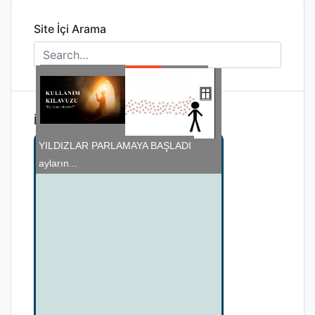
Site İçi Arama
İlginizi Çekebilir
YILDIZLAR PARLAMAYA BAŞLADI
EastMed: Bir Enerji Hattından Fazlası
Kullanım Kılavuzu
Bina havalandırma sistemleri, kış
OYLUM OYLUM OLALI...
ayların...