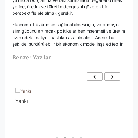
yalnızca borçlanma ve faiz sarmalında değerlendirmek
yerine, üretim ve tüketim dengesini gözeten bir
perspektifle ele almak gerekir.
Ekonomik büyümenin sağlanabilmesi için, vatandaşın
alım gücünü artıracak politikalar benimsenmeli ve üretim
üzerindeki maliyet baskıları azaltılmalıdır. Ancak bu
şekilde, sürdürülebilir bir ekonomik model inşa edilebilir.
Benzer Yazılar
Yankı
Gec