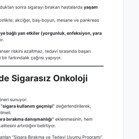
nduktan sonra sigarayı bırakan hastalarda
yaşam
birlikte; akciğer, baş-boyun, mesane ve pankreas
ye bağlı yan etkiler (yorgunluk, enfeksiyon, yara
r.
nser riskini azaltmaz, tedavi sırasında başarı
 bir farkındalık çağrısı yapıyor.
de Sigarasız Onkoloji
öneri sunuyor:
n
“sigara kullanım geçmişi”
değerlendirilerek,
lmeli.
ara bırakma danışmanlığı”
eklenmesinin, hem
esini artırdığını belirtiyor.
atılan “Sigara Bırakma ve Tedavi Uyumu Programı”,