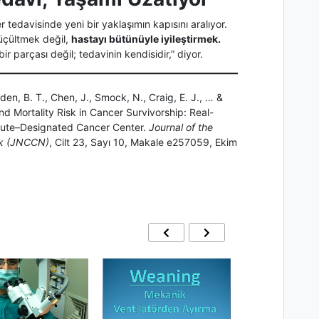
edavisinde yeni bir yaklaşımın kapısını aralıyor.
küçültmek değil,
hastayı bütünüyle iyileştirmek.
r parçası değil; tedavinin kendisidir,” diyor.
den, B. T., Chen, J., Smock, N., Craig, E. J., … &
d Mortality Risk in Cancer Survivorship: Real-
itute–Designated Cancer Center.
Journal of the
rk (JNCCN)
, Cilt 23, Sayı 10, Makale e257059, Ekim