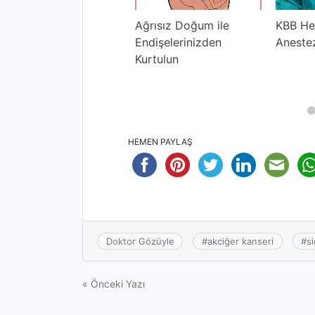
Renal Replasman
Ağrısız Doğum ile
KBB He
edavisi
Endişelerinizden
Aneste
Kurtulun
HEMEN PAYLAŞ
Doktor Gözüyle
#
akciğer kanseri
#
s
Yazı
« Önceki Yazı