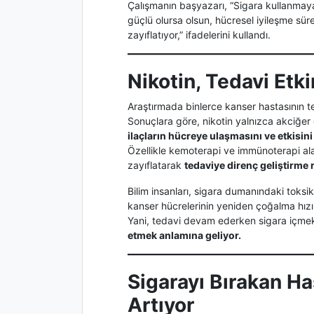
Çalışmanın başyazarı, “Sigara kullanmay
güçlü olursa olsun, hücresel iyileşme sür
zayıflatıyor,” ifadelerini kullandı.
Nikotin, Tedavi Etki
Araştırmada binlerce kanser hastasının te
Sonuçlara göre, nikotin yalnızca akciğe
ilaçların hücreye ulaşmasını ve etkisini 
Özellikle kemoterapi ve immünoterapi alan
zayıflatarak
tedaviye direnç geliştirme r
Bilim insanları, sigara dumanındaki toks
kanser hücrelerinin yeniden çoğalma hızını 
Yani, tedavi devam ederken sigara içme
etmek anlamına geliyor.
Sigarayı Bırakan H
Artıyor