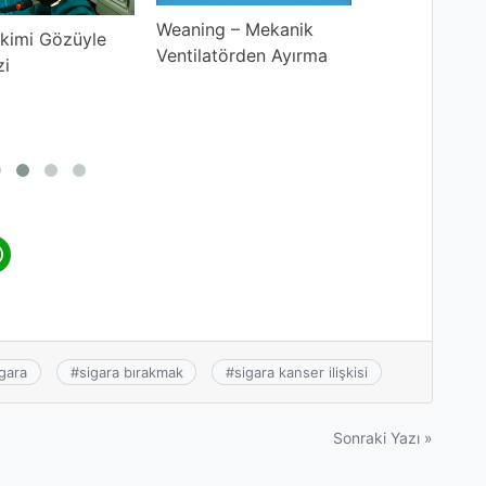
Weaning – Mekanik
Renal Replas
kimi Gözüyle
Ventilatörden Ayırma
Tedavisi
zi
igara
#
sigara bırakmak
#
sigara kanser ilişkisi
Sonraki Yazı »