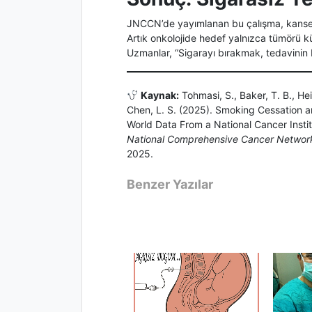
JNCCN’de yayımlanan bu çalışma, kanser t
Artık onkolojide hedef yalnızca tümörü 
Uzmanlar, “Sigarayı bırakmak, tedavinin bi
Kaynak:
Tohmasi, S., Baker, T. B., Hei
Chen, L. S. (2025). Smoking Cessation an
World Data From a National Cancer Inst
National Comprehensive Cancer Netwo
2025.
Benzer Yazılar