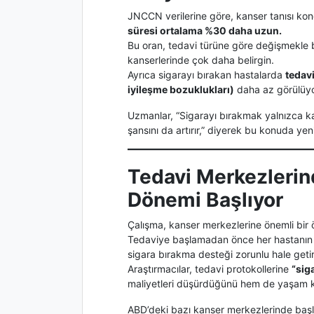
JNCCN verilerine göre, kanser tanısı ko
süresi ortalama %30 daha uzun.
Bu oran, tedavi türüne göre değişmekle 
kanserlerinde çok daha belirgin.
Ayrıca sigarayı bırakan hastalarda
tedavi
iyileşme bozuklukları)
daha az görülüyo
Uzmanlar, “Sigarayı bırakmak yalnızca ka
şansını da artırır,” diyerek bu konuda yeni
Tedavi Merkezlerin
Dönemi Başlıyor
Çalışma, kanser merkezlerine önemli bir 
Tedaviye başlamadan önce her hastanı
sigara bırakma desteği zorunlu hale getiri
Araştırmacılar, tedavi protokollerine
“sig
maliyetleri düşürdüğünü hem de yaşam kalit
ABD’deki bazı kanser merkezlerinde başl