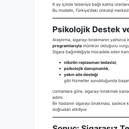
6 ay içinde tedaviye bağlı kalma oranların
Bu modelin, Türkiye’deki onkoloji merkezl
Psikolojik Destek 
Araştırma, sigarayı bırakmanın yalnızca 
programlarıyla
mümkün olduğunu vurgu
Sigara bağımlılığıyla mücadele eden kans
nikotin replasman tedavisi
,
psikolojik danışmanlık
,
yakın aile desteği
gibi hizmetler sunulduğunda başarı 
Uzmanlara göre, sigarayı bırakmak kanser
adımı.
Bir hastanın sigarayı bırakması, sadece k
doğrudan etkiliyor.
Sonuç: Sigarasız Te