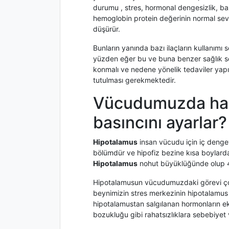
durumu , stres, hormonal dengesizlik, ba
hemoglobin protein değerinin normal seviy
düşürür.
Bunların yanında bazı ilaçların kullanımı
yüzden eğer bu ve buna benzer sağlık sorun
konmalı ve nedene yönelik tedaviler yapı
tutulması gerekmektedir.
Vücudumuzda han
basıncını ayarlar?
Hipotalamus
insan vücudu için iç denge
bölümdür ve hipofiz bezine kısa boylarda
Hipotalamus
nohut büyüklüğünde olup 4 
Hipotalamusun vücudumuzdaki görevi çok 
beynimizin stres merkezinin hipotalamus 
hipotalamustan salgılanan hormonların eks
bozukluğu gibi rahatsızlıklara sebebiyet