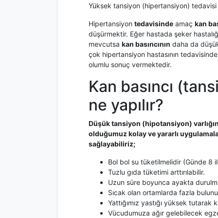
Yüksek tansiyon (hipertansiyon) tedavisi
Hipertansiyon
tedavisinde
amaç
kan ba
düşürmektir. Eğer hastada şeker hastalığ
mevcutsa
kan basıncının
daha da düşük o
çok hipertansiyon hastasının tedavisinde
olumlu sonuç vermektedir.
Kan basıncı (tans
ne yapılır?
Düşük tansiyon (hipotansiyon) varlığı
olduğumuz kolay ve yararlı uygulamal
sağlayabiliriz;
Bol bol su tüketilmelidir (Günde 8 
Tuzlu gıda tüketimi arttırılabilir.
Uzun süre boyunca ayakta durulma
Sıcak olan ortamlarda fazla bulunul
Yattığımız yastığı yüksek tutarak k
Vücudumuza ağır gelebilecek egze