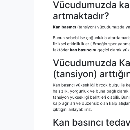
Vücudumuzda kan
artmaktadır?
Kan basıncı
(tansiyon) vücudumuzda yaş 
Bunun sebebi ise çoğunlukla atardamarla
fiziksel etkinliklikler ( örneğin spor yap
faktörler
kan basıncını
geçici olarak yüks
Vücudumuzda Kan
(tansiyon) arttığın
Kan basıncı yüksekliği birçok bulgu ile k
halsizlik, yorgunluk ve buna bağlı olara
tansiyon yüksekliği belirtileri olabilir. B
kalp ağrıları ve düzensiz olan kalp atışl
çıktığını anlayabiliriz.
Kan basıncı tedav