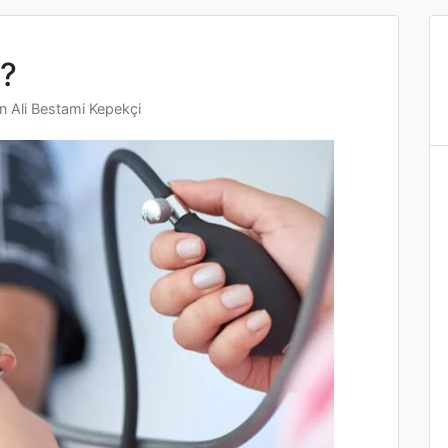
r?
en
Ali Bestami Kepekçi