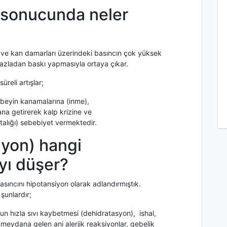
ı sonucunda neler
) ve kan damarları üzerindeki basıncın çok yüksek
fazladan baskı yapmasıyla ortaya çıkar.
eli artışlar;
 beyin kanamalarına (inme),
na getirerek kalp krizine ve
alığı) sebebiyet vermektedir.
iyon) hangi
yı düşer?
ncını hipotansiyon olarak adlandırmıştık.
şunlardır;
n hızla sıvı kaybetmesi (dehidratasyon), ishal,
eydana gelen ani alerjik reaksiyonlar, gebelik