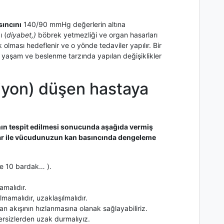
sıncını
140/90 mmHg değerlerin altına
ı (
diyabet,)
böbrek yetmezliği ve organ hasarları
lması hedeflenir ve o yönde tedaviler yapılır. Bir
 yaşam ve beslenme tarzında yapılan değişiklikler
iyon) düşen hastaya
nın tespit edilmesi sonucunda aşağıda vermiş
ar ile vücudunuzun kan basıncında dengeleme
ile 10 bardak… ).
malıdır.
mamalıdır, uzaklaşılmalıdır.
an akışının hızlanmasına olanak sağlayabiliriz.
rsizlerden uzak durmalıyız.