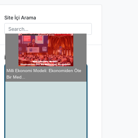
Site İçi Arama
İlginizi Çekebilir
A mı B mi? Yoksa!
BTP’yi Siyasetin Yeni Merkezine Taşıyan
COVID-19 ve çocuklar
Milli Ekonomi Modeli: Ekonomiden Öte
Suçlu vatandaş mı?
D...
Bir Med...