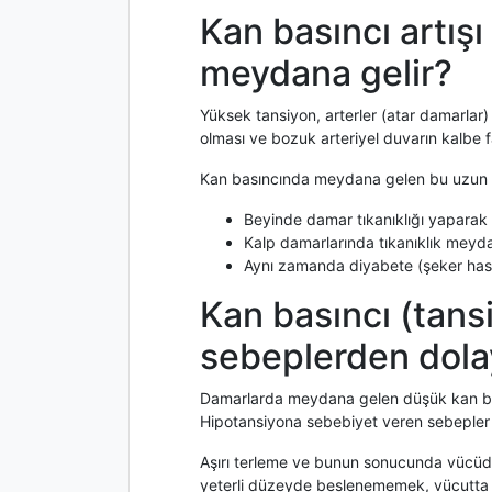
Kan basıncı artış
meydana gelir?
Yüksek tansiyon, arterler (atar damarlar
olması ve bozuk arteriyel duvarın kalbe 
Kan basıncında meydana gelen bu uzun sür
Beyinde damar tıkanıklığı yaparak
Kalp damarlarında tıkanıklık meyda
Aynı zamanda diyabete (şeker hast
Kan basıncı (tans
sebeplerden dola
Damarlarda meydana gelen düşük kan bası
Hipotansiyona sebebiyet veren sebepler 
Aşırı terleme ve bunun sonucunda vücüdu
yeterli düzeyde beslenememek, vücutta m