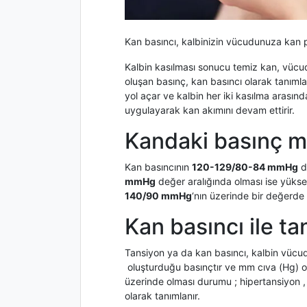
Kan basıncı, kalbinizin vücudunuza kan 
Kalbin kasılması sonucu temiz kan, vücuda
oluşan basınç, kan basıncı olarak tanımla
yol açar ve kalbin her iki kasılma arası
uygulayarak kan akımını devam ettirir.
Kandaki basınç mi
Kan basıncının
120-129/80-84 mmHg
d
mmHg
değer aralığında olması ise yüksek
140/90 mmHg
‘nın üzerinde bir değerde 
Kan basıncı ile ta
Tansiyon ya da kan basıncı, kalbin vü
oluşturduğu basınçtır ve mm cıva (Hg) ola
üzerinde olması durumu ; hipertansiyon , 
olarak tanımlanır.